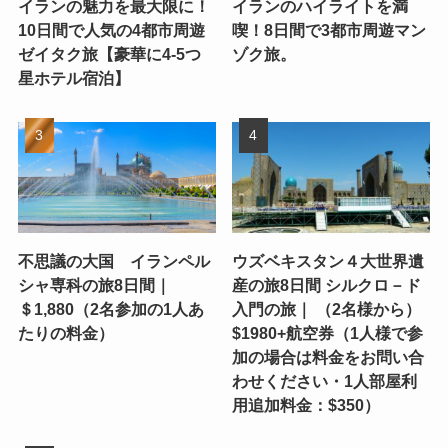
イランの魅力を最大限に！
イランのハイライトを満
10日間で人気の4都市周遊
喫！8日間で3都市周遊マン
ゼイタク旅【豪華に4-5つ
ゾク旅。
星ホテル宿泊】
不思議の大国 イランペル
ウズベキスタン４大世界遺
シャ専科の旅8日間｜
産の旅8日間 シルクロ－ド
＄1,880（2名参加の1人あ
入門の旅｜ （2名様から）
たりの料金）
$1980+航空券（1人様で参
加の場合は料金をお問い合
わせください・1人部屋利
用追加料金：$350）