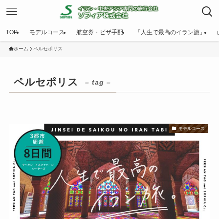
TOP
モデルコース
航空券・ビザ手配
「人生で最高のイラン旅」
ホーム
ペルセポリス
ペルセポリス
– tag –
モデルコース