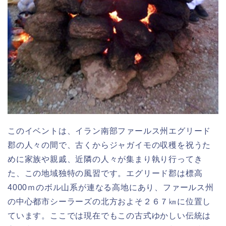
このイベントは、イラン南部ファールス州エグリード
郡の人々の間で、古くからジャガイモの収穫を祝うた
めに家族や親戚、近隣の人々が集まり執り行ってき
た、この地域独特の風習です。エグリード郡は標高
4000ｍのボル山系が連なる高地にあり、ファールス州
の中心都市シーラーズの北方およそ２６７㎞に位置し
ています。ここでは現在でもこの古式ゆかしい伝統は