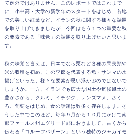
て例外ではありません。このレポートではこれまで
に、小中高・大学の新学年のスタートをはじめ、各地
での美しい紅葉など、イランの秋に関する様々な話題
を取り上げてきましたが、今回はもう１つの重要な秋
の要素である「味覚」の話題を取り上げたいと思いま
す。
秋の味覚と言えば、日本でなら栗など各種の果実類や
米の収穫を初め、この季節を代表する魚・サンマの水
揚げといった、様々な要素が思い浮かぶのではないで
しょうか。一方、イランでも広大な国土や気候風土の
豊かさから、クルミ、イチジク、レンズマメ、ざく
ろ、葡萄をはじめ、食の話題は数多く存在します。そ
うした中でこのほど、毎年９月から１０月にかけて南
部ファールス州エグリード郡におきまして、古くから
伝わる「コルーフパザーン」という独特のジャガイモ