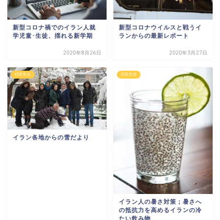
新型コロナ禍でのイラン人就
新型コロナウイルスと戦うイ
学児童･生徒、揺れる新学期
ランからの最新レポート
2020年8月26日
2020年3月27日
日常生活
日常生活
イラン各地からの雪だより
イラン人の暑さ対策；暑さへ
の抵抗力を高めるイランの冷
たい飲み物