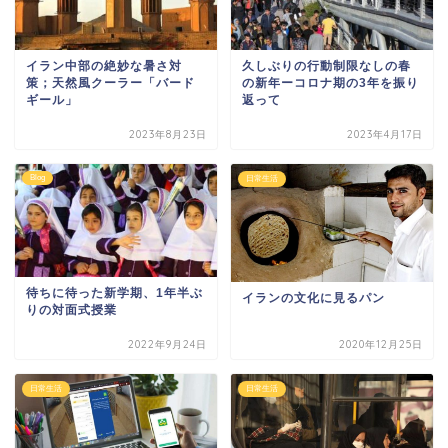
イラン中部の絶妙な暑さ対
久しぶりの行動制限なしの春
策；天然風クーラー「バード
の新年ーコロナ期の3年を振り
ギール」
返って
2023年8月23日
2023年4月17日
Blog
日常生活
待ちに待った新学期、1年半ぶ
イランの文化に見るパン
りの対面式授業
2022年9月24日
2020年12月25日
日常生活
日常生活