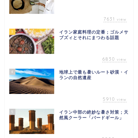
7631
view
3
イラン家庭料理の定番；ゴルメサ
ブズィとそれにまつわる話題
6830
view
4
地球上で最も暑いルート砂漠・イ
ランの自然遺産
5910
view
5
イラン中部の絶妙な暑さ対策；天
然風クーラー「バードギール」