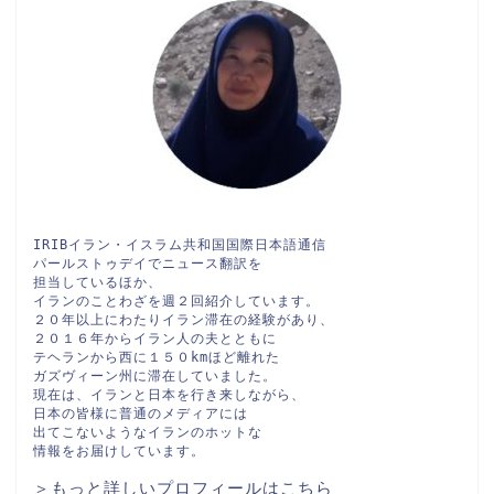
IRIBイラン・イスラム共和国国際日本語通信

パールストゥデイでニュース翻訳を

担当しているほか、

イランのことわざを週２回紹介しています。

２０年以上にわたりイラン滞在の経験があり、

２０１６年からイラン人の夫とともに

テヘランから西に１５０kmほど離れた

ガズヴィーン州に滞在していました。

現在は、イランと日本を行き来しながら、

日本の皆様に普通のメディアには

出てこないようなイランのホットな

情報をお届けしています。
＞もっと詳しいプロフィールはこちら