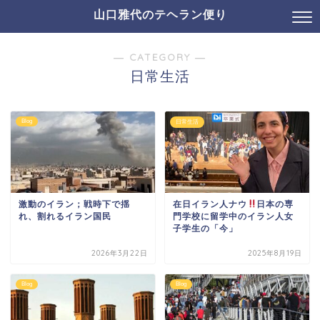
山口雅代のテヘラン便り
― CATEGORY ―
日常生活
Blog
日常生活
激動のイラン；戦時下で揺
在日イラン人ナウ
日本の専
れ、割れるイラン国民
門学校に留学中のイラン人女
子学生の「今」
2026年3月22日
2025年8月19日
Blog
Blog