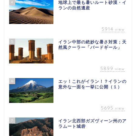
4
地球上で最も暑いルート砂漠・イ
ランの自然遺産
5914
view
5
イラン中部の絶妙な暑さ対策；天
然風クーラー「バードギール」
5899
view
6
エッ！これがイラン！？イランの
意外な一面を一挙に公開（１）
5695
view
7
イラン北西部ガズヴィーン州のア
ラムート城砦