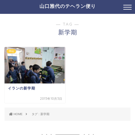
山口雅代のテヘラン便り
― TAG ―
新学期
Blog
イランの新学期
2015年10月3日
HOME
タグ : 新学期