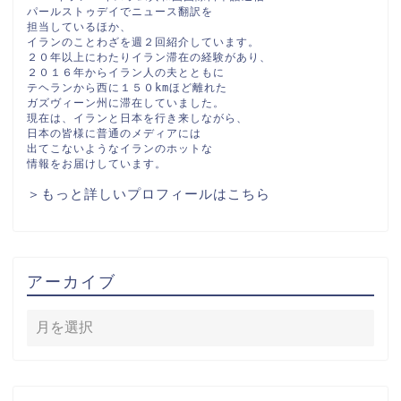
パールストゥデイでニュース翻訳を

担当しているほか、

イランのことわざを週２回紹介しています。

２０年以上にわたりイラン滞在の経験があり、

２０１６年からイラン人の夫とともに

テヘランから西に１５０kmほど離れた

ガズヴィーン州に滞在していました。

現在は、イランと日本を行き来しながら、

日本の皆様に普通のメディアには

出てこないようなイランのホットな

情報をお届けしています。
＞もっと詳しいプロフィールはこちら
アーカイブ