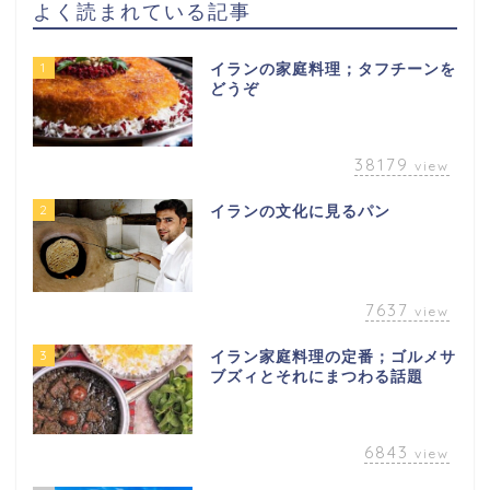
よく読まれている記事
1
イランの家庭料理；タフチーンを
どうぞ
38179
view
2
イランの文化に見るパン
7637
view
3
イラン家庭料理の定番；ゴルメサ
ブズィとそれにまつわる話題
6843
view