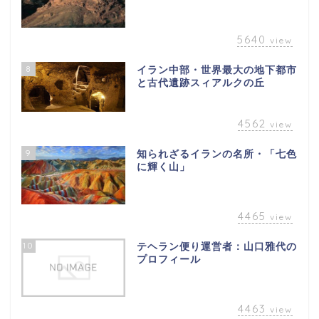
5640
view
8
イラン中部・世界最大の地下都市
と古代遺跡スィアルクの丘
4562
view
9
知られざるイランの名所・「七色
に輝く山」
4465
view
10
テヘラン便り運営者：山口雅代の
プロフィール
4463
view