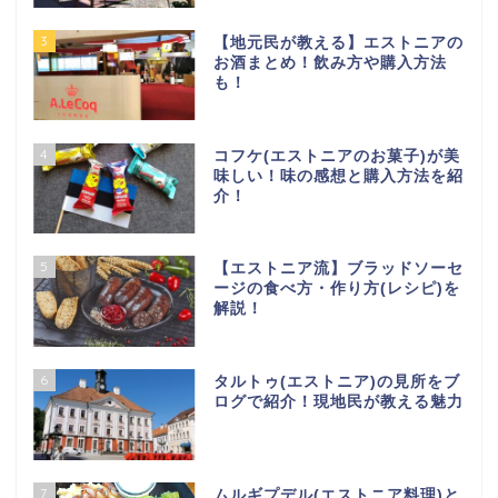
3
【地元民が教える】エストニアの
お酒まとめ！飲み方や購入方法
も！
4
コフケ(エストニアのお菓子)が美
味しい！味の感想と購入方法を紹
介！
5
【エストニア流】ブラッドソーセ
ージの食べ方・作り方(レシピ)を
解説！
6
タルトゥ(エストニア)の見所をブ
ログで紹介！現地民が教える魅力
7
ムルギプデル(エストニア料理)と