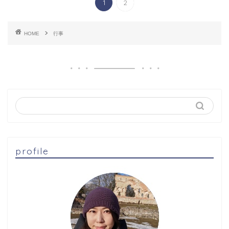
1
2
HOME
行事
profile