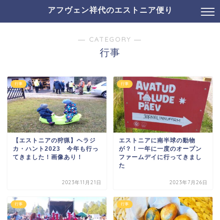
アフヴェン祥代のエストニア便り
― CATEGORY ―
行事
行事
行事
【エストニアの狩猟】ヘラジ
エストニアに南半球の動物
カ・ハント2023 今年も行っ
が？！一年に一度のオープン
てきました！画像あり！
ファームデイに行ってきまし
た
2023年11月21日
2023年7月26日
行事
行事