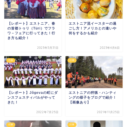
【レポート】エストニア、春
エストニア流イースターの過
の首都トゥリ（Türi）でフラ
ごし方！アメリカとの違いや
ワ－フェアに行ってきた！行
何をするかも紹介
き方も紹介！
2023年5月31日
2023年4月6日
行事
行事
【レポート】Jõgevaの町にダ
エストニアの狩猟・ハンティ
ンスフェスティバルがやって
ングの様子をブログで紹介！
きた！
【画像あり】
2022年7月25日
2021年11月25日
行事
行事