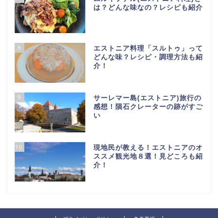
は？どんな味なの？レシピも紹介
8
エストニア料理「スルトゥ」って
どんな味？レシピ・調理方法も紹
介！
9
サーレマー島(エストニア)旅行の
感想！隕石クレーターの跡がすご
い
10
現地民が教える！エストニアのオ
ススメ観光地８選！見どころも紹
介！