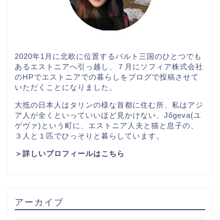
2020
年
1
月に北欧に位置するバルト三国のひとつでも
あるエストニアへ引っ越し、７月に
ソフィア株式会社
の
HP
でエストニアでの暮らしをブログで投稿させて
いただくことになりました。
大抵の日本人はタリンの様な首都に住む所、私はアジ
ア人が全くといっていいほど見かけない
、
Jõgeva
(
ユ
ゲヴァ
)
という町に、エストニア人夫と猫
と息子
の
、
３
人と１匹でひっそりと暮らしています。
＞詳しいプロフィールはこちら
アーカイブ